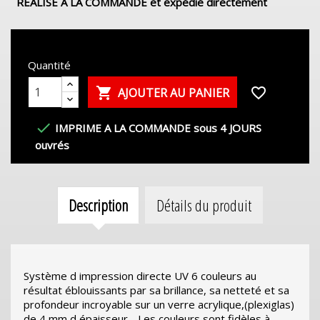
REALISE A LA COMMANDE et expédié directement
Quantité

favorite_border
AJOUTER AU PANIER

IMPRIME A LA COMMANDE sous 4 JOURS
ouvrés
Description
Détails du produit
Système d impression directe UV 6 couleurs au
résultat éblouissants par sa brillance, sa netteté et sa
profondeur incroyable sur un verre acrylique,(plexiglas)
de 4 mm d épaisseur - Les couleurs sont fidèles à